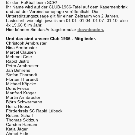
für den Fußball beim SCR!
Ihr Name wird auf der CLUB-1966-Tafel auf dem Kasernenbrink
und auf der Vereinshomepage veröffentlicht. Die
Unterstützungszusage gilt für einen Zeitraum von 2 Jahren.
Lastschrift wie folgt: jeweils am 01.01.-01.04.-01.07.-01.10. also
4x 19,66 € im Jahr.
Hier können Sie das Antragsformular
downloaden
.
Und das sind unsere Club 1966 - Mitglieder:
Christoph Armbruster
Nina Armbruster
Marcel Clausen
Mehmet Cete
Rapid Bistro
Petra Armbruster
Jan Behrens
Stefan Tharandt
Florian Tharandt
Michael Köpcke
Doris Friese
Manfred Kröger
Martin Armbruster
Björn Schwarmann
Heinz Heese
Förderkreis SC Rapid Lübeck
Roland Schaff
Thomas Skidzun
Carsten Hamann
Katja Jäger
Ahmet Hidir