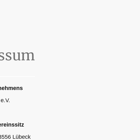
ssum
rnehmens
e.V.
reinssitz
23556 Lübeck