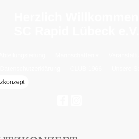
Herzlich Willkomme
SC Rapid Lübeck e.V
Abteilungsleitung
Mannschaften
Veranstalt
Datenschutzerklärung
CLUB 1966
Unsere Sc
zkonzept