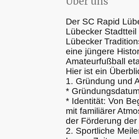
Über uns
Der SC Rapid Lübec
Lübecker Stadtteil
Lübecker Traditio
eine jüngere Histor
Amateurfußball etab
Hier ist ein Überbl
1. Gründung und 
* Gründungsdatum:
* Identität: Von Be
mit familiärer Atm
der Förderung der
2. Sportliche Meil