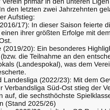
 Verein primär in den unteren Ligen
In den letzten zwei Jahrzehnten ge
her Aufstieg:
2016/17): In dieser Saison feierte di
inen ihrer größten Erfolge mit dem 
Ost.
 (2019/20): Ein besonderes Highlig
le (bzw. die Teilnahme an den ents
kals (Landespokal), was dem Verei
scherte.
nd Landesliga (2022/23): Mit dem Ge
er Verbandsliga Süd-Ost stieg der Ve
n auf, die sechsthöchste Spielklass
ion (Stand 2025/26)