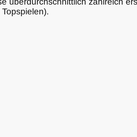
e überdurchschnittlich zahlreich er
 Topspielen).