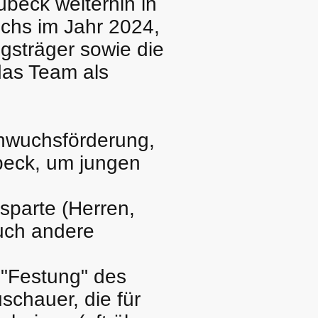
übeck weiterhin in
chs im Jahr 2024,
gsträger sowie die
 das Team als
chwuchsförderung,
beck, um jungen
sparte (Herren,
uch andere
s "Festung" des
schauer, die für