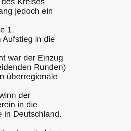
 des Kreises
lang jedoch ein
e 1.
Aufstieg in die
ht war der Einzug
cheidenden Runden)
n überregionale
winn der
rein in die
e in Deutschland.