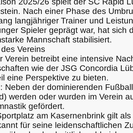
aison 2025/26 spielt der SC Rapid L
lstein. Nach einer Phase des Umbru
ng langjähriger Trainer und Leistun
junger Spieler geprägt war, hat sich
starke Mannschaft stabilisiert.
 des Vereins
r Verein betreibt eine intensive Na
nschaften wie der JSG Concordia Lü
il eine Perspektive zu bieten.
z: Neben der dominierenden Fußball
) werden oder wurden im Verein a
nastik gefördert.
Sportplatz am Kasernenbrink gilt al
kannt für seine leidenschaftlichen Zu