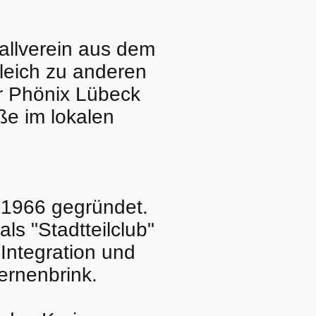
allverein aus dem
gleich zu anderen
r Phönix Lübeck
öße im lokalen
 1966 gegründet.
ls "Stadtteilclub"
 Integration und
ernenbrink.