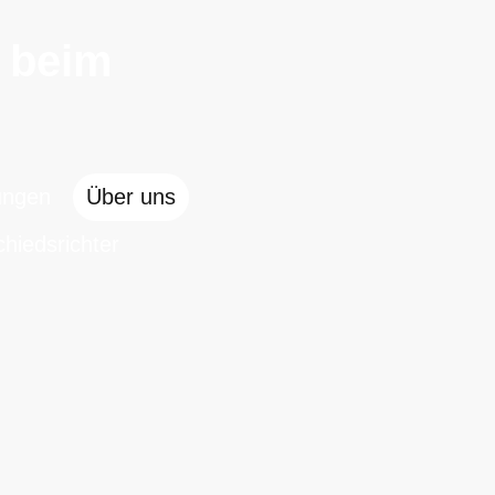
n beim
.
ungen
Über uns
hiedsrichter